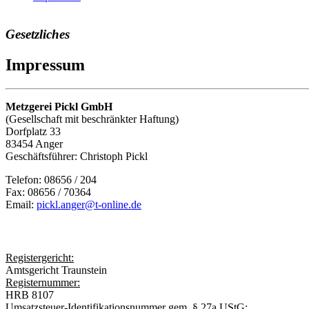
Gesetzliches
Impressum
Metzgerei Pickl GmbH
(Gesellschaft mit beschränkter Haftung)
Dorfplatz 33
83454 Anger
Geschäftsführer: Christoph Pickl
Telefon: 08656 / 204
Fax: 08656 / 70364
Email:
pickl.anger@t-online.de
Registergericht:
Amtsgericht Traunstein
Registernummer:
HRB 8107
Umsatzsteuer-Identifikationsnummer gem. § 27a UStG: