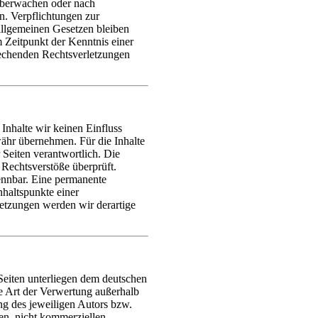
 überwachen oder nach
n. Verpflichtungen zur
llgemeinen Gesetzen bleiben
m Zeitpunkt der Kenntnis einer
echenden Rechtsverletzungen
Inhalte wir keinen Einfluss
ähr übernehmen. Für die Inhalte
r Seiten verantwortlich. Die
Rechtsverstöße überprüft.
ennbar. Eine permanente
nhaltspunkte einer
etzungen werden wir derartige
 Seiten unterliegen dem deutschen
de Art der Verwertung außerhalb
ng des jeweiligen Autors bzw.
ten, nicht kommerziellen