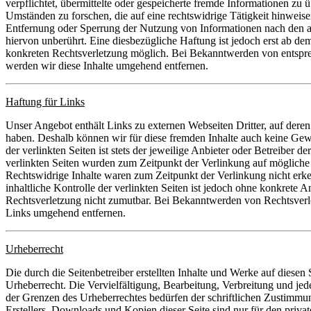
verpflichtet, übermittelte oder gespeicherte fremde Informationen zu
Umständen zu forschen, die auf eine rechtswidrige Tätigkeit hinweise
Entfernung oder Sperrung der Nutzung von Informationen nach den a
hiervon unberührt. Eine diesbezügliche Haftung ist jedoch erst ab de
konkreten Rechtsverletzung möglich. Bei Bekanntwerden von entspr
werden wir diese Inhalte umgehend entfernen.
Haftung für Links
Unser Angebot enthält Links zu externen Webseiten Dritter, auf deren 
haben. Deshalb können wir für diese fremden Inhalte auch keine Gew
der verlinkten Seiten ist stets der jeweilige Anbieter oder Betreiber de
verlinkten Seiten wurden zum Zeitpunkt der Verlinkung auf mögliche 
Rechtswidrige Inhalte waren zum Zeitpunkt der Verlinkung nicht erk
inhaltliche Kontrolle der verlinkten Seiten ist jedoch ohne konkrete A
Rechtsverletzung nicht zumutbar. Bei Bekanntwerden von Rechtsverl
Links umgehend entfernen.
Urheberrecht
Die durch die Seitenbetreiber erstellten Inhalte und Werke auf diesen
Urheberrecht. Die Vervielfältigung, Bearbeitung, Verbreitung und je
der Grenzen des Urheberrechtes bedürfen der schriftlichen Zustimmu
Erstellers. Downloads und Kopien dieser Seite sind nur für den priva