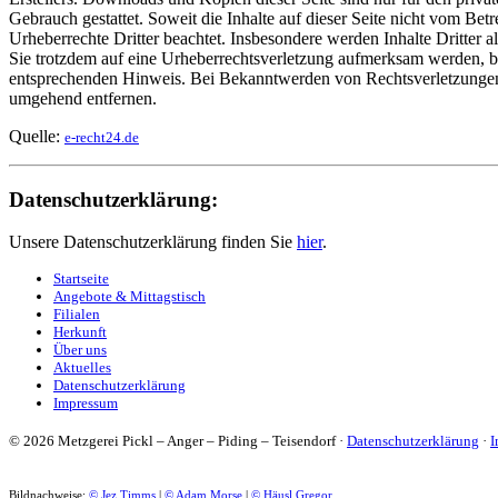
Gebrauch gestattet. Soweit die Inhalte auf dieser Seite nicht vom Betr
Urheberrechte Dritter beachtet. Insbesondere werden Inhalte Dritter a
Sie trotzdem auf eine Urheberrechtsverletzung aufmerksam werden, b
entsprechenden Hinweis. Bei Bekanntwerden von Rechtsverletzungen 
umgehend entfernen.
Quelle:
e-recht24.de
Datenschutzerklärung:
Unsere Datenschutzerklärung finden Sie
hier
.
Startseite
Angebote & Mittagstisch
Filialen
Herkunft
Über uns
Aktuelles
Datenschutzerklärung
Impressum
© 2026 Metzgerei Pickl – Anger – Piding – Teisendorf ·
Datenschutzerklärung
·
I
Bildnachweise:
© Jez Timms
|
© Adam Morse
|
© Häusl Gregor